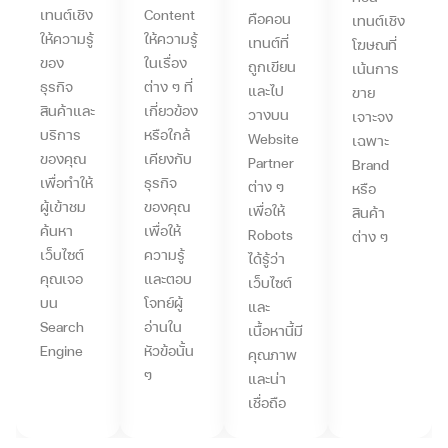
เทนต์เชิง
Content
คือคอน
เทนต์เชิง
ให้ความรู้
ให้ความรู้
เทนต์ที่
โฆษณที่
ของ
ในเรื่อง
ถูกเขียน
เน้นการ
ธุรกิจ
ต่าง ๆ ที่
และไป
ขาย
สินค้าและ
เกี่ยวข้อง
วางบน
เจาะจง
บริการ
หรือใกล้
Website
เฉพาะ
ของคุณ
เคียงกับ
Partner
Brand
เพื่อทำให้
ธุรกิจ
ต่าง ๆ
หรือ
ผู้เข้าชม
ของคุณ
เพื่อให้
สินค้า
ค้นหา
เพื่อให้
Robots
ต่าง ๆ
เว็บไซต์
ความรู้
ได้รู้ว่า
คุณเจอ
และตอบ
เว็บไซต์
บน
โจทย์ผู้
และ
Search
อ่านใน
เนื้อหานี้มี
Engine
หัวข้อนั้น
คุณภาพ
ๆ
และน่า
เชื่อถือ