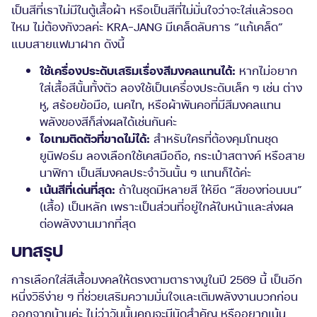
เป็นสีที่เราไม่มีในตู้เสื้อผ้า หรือเป็นสีที่ไม่มั่นใจว่าจะใส่แล้วรอด
ไหม ไม่ต้องกังวลค่ะ KRA-JANG มีเคล็ดลับการ “แก้เคล็ด”
แบบสายแฟมาฝาก ดังนี้
ใช้เครื่องประดับเสริมเรื่อง
สีมงคล
แทนได้:
หากไม่อยาก
ใส่เสื้อสีนั้นทั้งตัว ลองใช้เป็นเครื่องประดับเล็ก ๆ เช่น ต่าง
หู, สร้อยข้อมือ, เนคไท, หรือผ้าพันคอที่มีสีมงคลแทน
พลังของสีก็ส่งผลได้เช่นกันค่ะ
ไอเทมติดตัวที่ขาดไม่ได้:
สำหรับใครที่ต้องคุมโทนชุด
ยูนิฟอร์ม ลองเลือกใช้เคสมือถือ, กระเป๋าสตางค์ หรือสาย
นาฬิกา เป็นสีมงคลประจำวันนั้น ๆ แทนก็ได้ค่ะ
เน้นสีที่เด่นที่สุด:
ถ้าในชุดมีหลายสี ให้ยึด “สีของท่อนบน”
(เสื้อ) เป็นหลัก เพราะเป็นส่วนที่อยู่ใกล้ใบหน้าและส่งผล
ต่อพลังงานมากที่สุด
บทสรุป
การเลือกใส่สีเสื้อมงคลให้ตรงตามตารางมูในปี 2569 นี้ เป็นอีก
หนึ่งวิธีง่าย ๆ ที่ช่วยเสริมความมั่นใจและเติมพลังงานบวกก่อน
ออกจากบ้านค่ะ ไม่ว่าวันนั้นคุณจะมีนัดสำคัญ หรืออยากเน้น