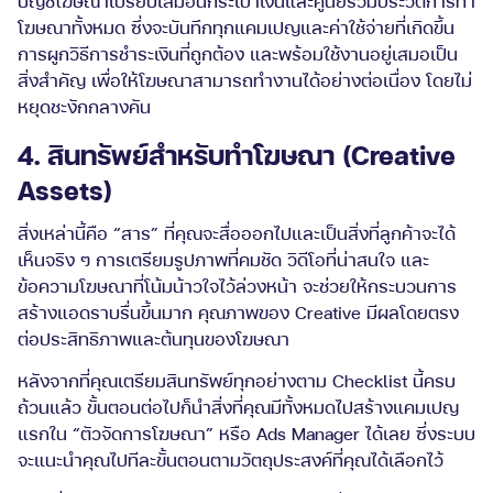
บัญชีโฆษณาเปรียบเสมือนกระเป๋าเงินและศูนย์รวมประวัติการทำ
โฆษณาทั้งหมด ซึ่งจะบันทึกทุกแคมเปญและค่าใช้จ่ายที่เกิดขึ้น
การผูกวิธีการชำระเงินที่ถูกต้อง และพร้อมใช้งานอยู่เสมอเป็น
สิ่งสำคัญ เพื่อให้โฆษณาสามารถทำงานได้อย่างต่อเนื่อง โดยไม่
หยุดชะงักกลางคัน
4. สินทรัพย์สำหรับทำโฆษณา (Creative
Assets)
สิ่งเหล่านี้คือ “สาร” ที่คุณจะสื่อออกไปและเป็นสิ่งที่ลูกค้าจะได้
เห็นจริง ๆ การเตรียมรูปภาพที่คมชัด วิดีโอที่น่าสนใจ และ
ข้อความโฆษณาที่โน้มน้าวใจไว้ล่วงหน้า จะช่วยให้กระบวนการ
สร้างแอดราบรื่นขึ้นมาก คุณภาพของ Creative มีผลโดยตรง
ต่อประสิทธิภาพและต้นทุนของโฆษณา
หลังจากที่คุณเตรียมสินทรัพย์ทุกอย่างตาม Checklist นี้ครบ
ถ้วนแล้ว ขั้นตอนต่อไปก็นำสิ่งที่คุณมีทั้งหมดไปสร้างแคมเปญ
แรกใน “ตัวจัดการโฆษณา” หรือ Ads Manager ได้เลย ซึ่งระบบ
จะแนะนำคุณไปทีละขั้นตอนตามวัตถุประสงค์ที่คุณได้เลือกไว้